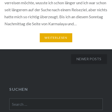
verreisen möchte, wusste ich schon länger und ich war schon
seit längerem auf der Suche nach einem Reiseziel, aber nichts
hatte mich so richtig überzeugt. Bis ich an diesem Sonntag
Nachmittag die Seite von Karmalaya und…
WEITERLESEN
Posts
NEWER POSTS
navigation
SUCHEN
Search
for: