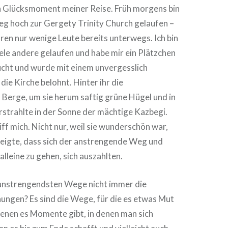
 Glücksmoment meiner Reise. Früh morgens bin
g hoch zur Gergety Trinity Church gelaufen –
waren nur wenige Leute bereits unterwegs. Ich bin
iele andere gelaufen und habe mir ein Plätzchen
ht und wurde mit einem unvergesslich
die Kirche belohnt. Hinter ihr die
Berge, um sie herum saftig grüne Hügel und in
strahlte in der Sonne der mächtige Kazbegi.
iff mich. Nicht nur, weil sie wunderschön war,
zeigte, dass sich der anstrengende Weg und
alleine zu gehen, sich auszahlten.
anstrengendsten Wege nicht immer die
ungen? Es sind die Wege, für die es etwas Mut
denen es Momente gibt, in denen man sich