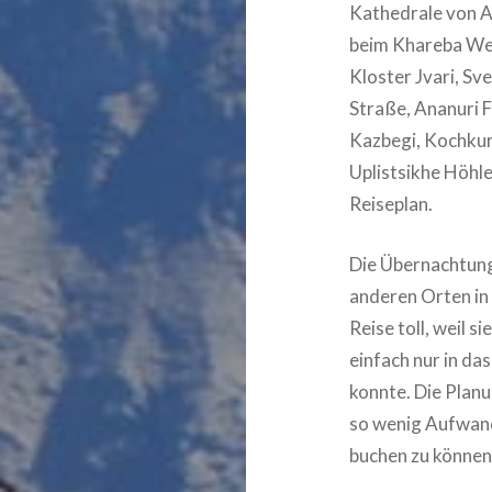
Kathedrale von A
beim Khareba Wei
Kloster Jvari, Sv
Straße, Ananuri 
Kazbegi, Kochku
Uplistsikhe Höhl
Reiseplan.
Die Übernachtunge
anderen Orten in 
Reise toll, weil 
einfach nur in d
konnte. Die Planu
so wenig Aufwand
buchen zu können