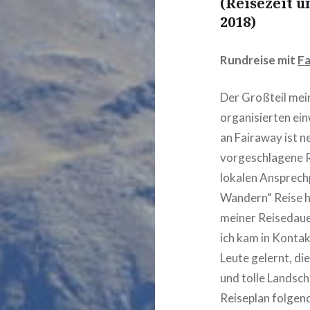
(Reisezeit 
2018)
Rundreise mit
Fa
Der Großteil mei
organisierten ei
an Fairaway ist n
vorgeschlagene R
lokalen Ansprech
Wandern“ Reise ha
meiner Reisedauer
ich kam in Kontak
Leute gelernt, d
und tolle Landsc
Reiseplan folgend