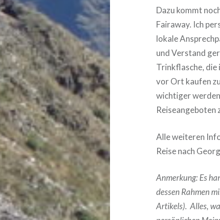
Dazu kommt noch 
Fairaway. Ich pers
lokale Ansprechpa
und Verstand gere
Trinkflasche, die
vor Ort kaufen z
wichtiger werden
Reiseangeboten z
Alle weiteren In
Reise nach Georg
Anmerkung: Es hand
dessen Rahmen mir 
Artikels). Alles, w