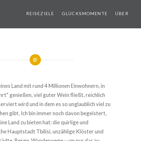
REISEZIELE
GLÜCKSMOMENTE
ÜBER
eines Land mit rund 4 Millionen Einwohnern, in
t“ genießen, viel guter Wein fließt, reichlich
erviert wird und in dem es so unglaublich viel zu
en gibt. Ich bin immer noch davon begeistert,
eine Land zu bieten hat: die quirlige und
he Hauptstadt Tbilisi, unzählige Klöster und
tädte, Berge, Wanderwege – um nur das zu