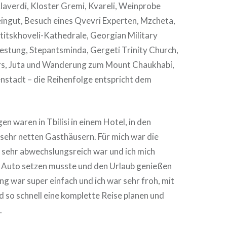
laverdi, Kloster Gremi, Kvareli, Weinprobe
ngut, Besuch eines Qvevri Experten, Mzcheta,
etitskhoveli-Kathedrale, Georgian Military
Festung, Stepantsminda, Gergeti Trinity Church,
rs, Juta und Wanderung zum Mount Chaukhabi,
enstadt – die Reihenfolge entspricht dem
n waren in Tbilisi in einem Hotel, in den
sehr netten Gasthäusern. Für mich war die
sie sehr abwechslungsreich war und ich mich
as Auto setzen musste und den Urlaub genießen
ng war super einfach und ich war sehr froh, mit
 so schnell eine komplette Reise planen und
.