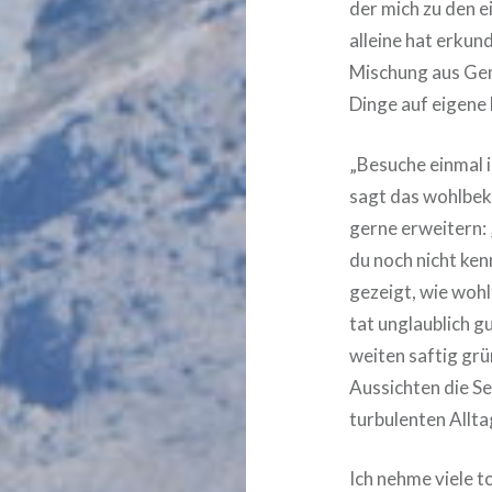
der mich zu den e
alleine hat erkun
Mischung aus Gem
Dinge auf eigene
„Besuche einmal i
sagt das wohlbeka
gerne erweitern: 
du noch nicht ken
gezeigt, wie wohlt
tat unglaublich g
weiten saftig gr
Aussichten die S
turbulenten Allt
Ich nehme viele t