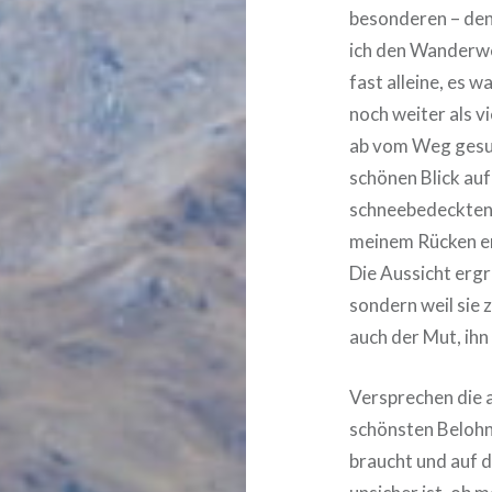
besonderen – den
ich den Wanderwe
fast alleine, es 
noch weiter als v
ab vom Weg gesuc
schönen Blick auf 
schneebedeckten 
meinem Rücken er
Die Aussicht ergr
sondern weil sie 
auch der Mut, ihn 
Versprechen die 
schönsten Belohn
braucht und auf 