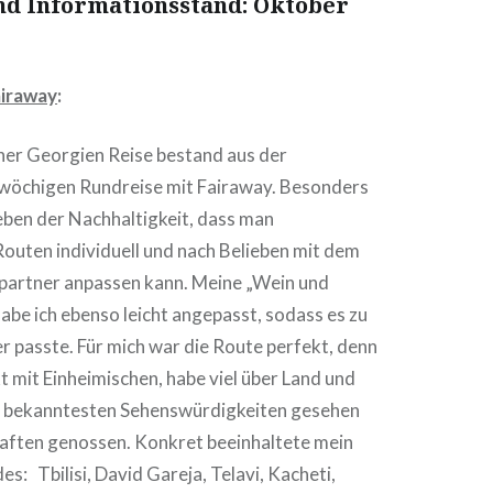
und Informationsstand: Oktober
iraway
:
ner Georgien Reise bestand aus der
nwöchigen Rundreise mit Fairaway. Besonders
eben der Nachhaltigkeit, dass man
outen individuell und nach Belieben mit dem
partner anpassen kann. Meine „Wein und
be ich ebenso leicht angepasst, sodass es zu
 passte. Für mich war die Route perfekt, denn
t mit Einheimischen, habe viel über Land und
ie bekanntesten Sehenswürdigkeiten gesehen
haften genossen. Konkret beeinhaltete mein
es: Tbilisi, David Gareja, Telavi, Kacheti,