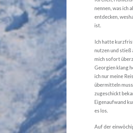
nennen, was ich al
entdecken, wesha
ist.
Ich hatte kurzfri
nutzen und stieß
mich sofort über
Georgien klang h
ich nur meine Re
übermitteln muss
zugeschickt beka
Eigenaufwand kurz
es los.
Auf der einwöchi