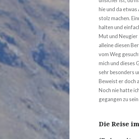
unsicher ist, ob m
hie und da etwas 
stolz machen. Ein
halten und einfac
Mut und Neugier z
alleine diesen Be
vom Weg gesucht,
mich und dieses 
sehr besonders u
Beweist er doch a
Noch nie hatte ic
gegangen zu sein 
Die Reise im