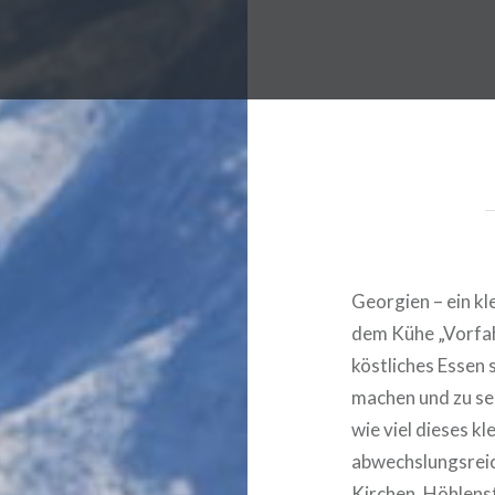
Georgien – ein kl
dem Kühe „Vorfahr
köstliches Essen s
machen und zu seh
wie viel dieses kl
abwechslungsreic
Kirchen, Höhlens