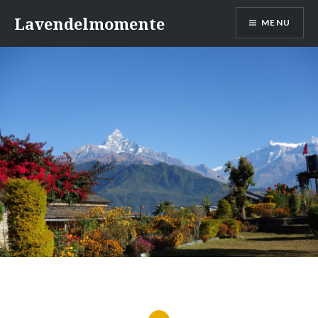
Skip
Lavendelmomente
MENU
to
content