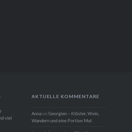
S
AKTUELLE KOMMENTARE
e
Anna
on
Georgien – Klöster, Wein,
d viel
Wandern und eine Portion Mut