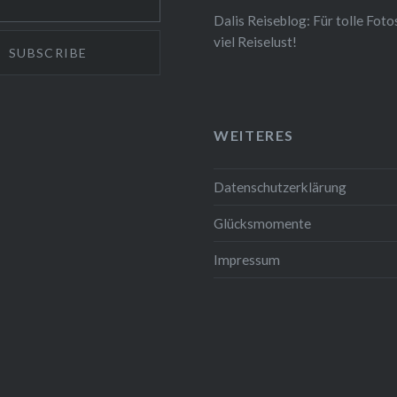
n von Straßburg aus
Dalis Reiseblog: Für tolle Foto
le andere schöne
viel Reiselust!
n entlang der…
WEITERES
Datenschutzerklärung
Glücksmomente
Impressum