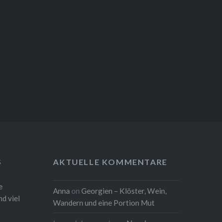
S
AKTUELLE KOMMENTARE
e
Anna
on
Georgien – Klöster, Wein,
d viel
Wandern und eine Portion Mut