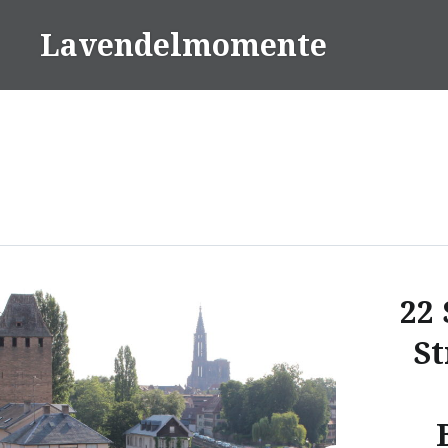
Skip
Lavendelmomente
to
content
22 
St