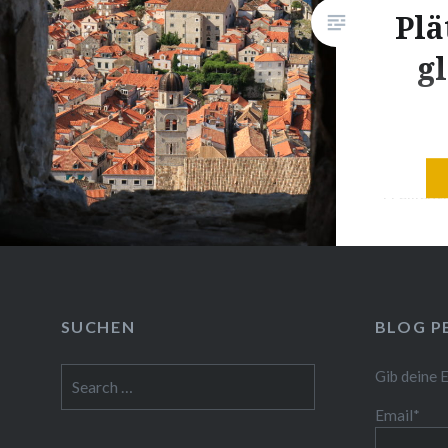
Plä
g
Dubrovni
Freilich
die impo
hindurch
Die Stad
einer Ma
SUCHEN
BLOG P
man Dubr
umrunden
Search
Gib deine 
so sehen
for:
Email*
das glit