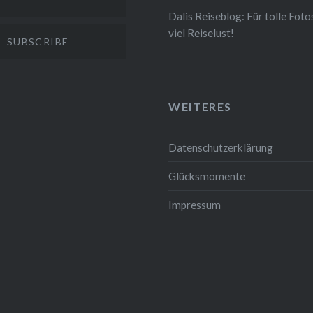
bars und die wärmende
Dalis Reiseblog: Für tolle Foto
Dubrovnik eignet sich…
viel Reiselust!
WEITERES
Datenschutzerklärung
Glücksmomente
Impressum