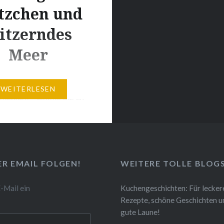
tzchen und
litzerndes
Meer
k gleicht einem
WEITERLESEN
tmuseum – einmal durch
santen Stadttore
, ist man mitten drin!
t ist durchweg von
uer umgeben, auf der
ER EMAIL FOLGEN!
WEITERE TOLLE BLOG
ovnik auch einmal
 kann. Es gibt so viel
E-Mail ein
Kuchengeschichten: Für lecker
 und zu erleben! Dazu
Rezepte, schöne Geschichten un
zernde Meer, die coolen
gute Laune!