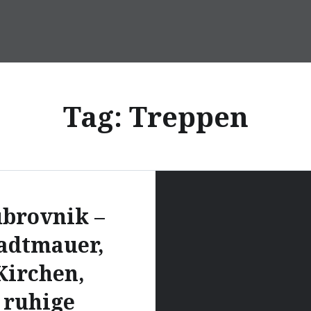
Tag:
Treppen
brovnik –
adtmauer,
Kirchen,
ruhige