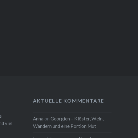
S
AKTUELLE KOMMENTARE
e
Anna
on
Georgien – Klöster, Wein,
d viel
Wandern und eine Portion Mut