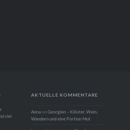
S
AKTUELLE KOMMENTARE
e
Anna
on
Georgien – Klöster, Wein,
d viel
Wandern und eine Portion Mut