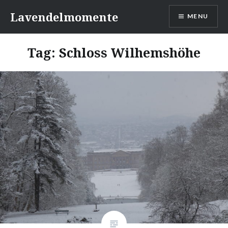
Skip
Lavendelmomente
MENU
to
content
Tag:
Schloss Wilhemshöhe