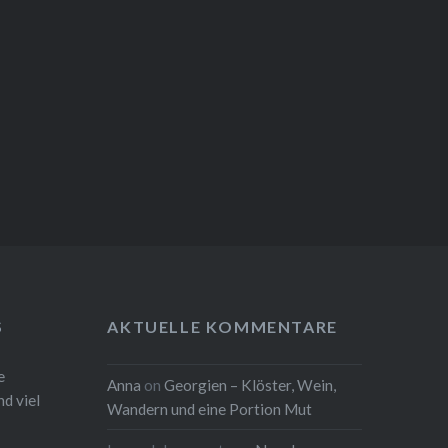
S
AKTUELLE KOMMENTARE
e
Anna
on
Georgien – Klöster, Wein,
d viel
Wandern und eine Portion Mut