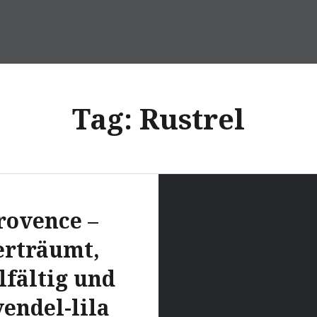
Tag:
Rustrel
rovence –
erträumt,
lfältig und
vendel-lila