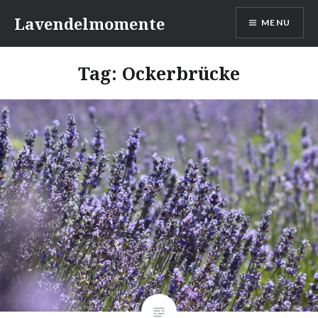
Skip
Lavendelmomente
MENU
to
content
Tag:
Ockerbrücke