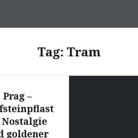
Tag:
Tram
Prag –
fsteinpflast
, Nostalgie
d goldener