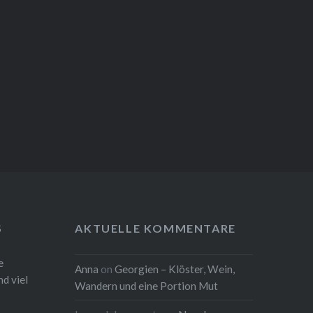
S
AKTUELLE KOMMENTARE
e
Anna
on
Georgien – Klöster, Wein,
d viel
Wandern und eine Portion Mut