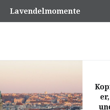
Skip
Lavendelmomente
to
content
Kop
er
un