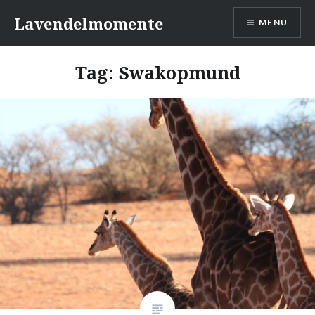
Skip
Lavendelmomente
MENU
to
content
Tag:
Swakopmund