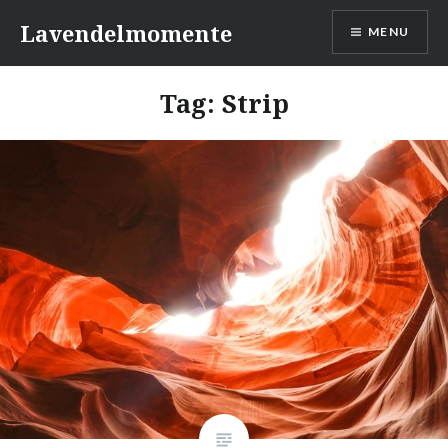
Skip
Lavendelmomente
MENU
to
content
Tag:
Strip