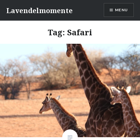
Skip
Lavendelmomente
MENU
to
content
Tag:
Safari