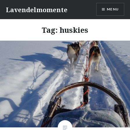
Skip
Lavendelmomente
MENU
to
content
Tag:
huskies