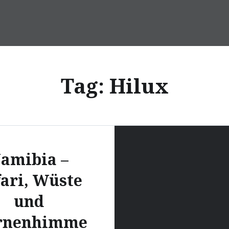
Tag:
Hilux
amibia –
ari, Wüste
und
rnenhimme