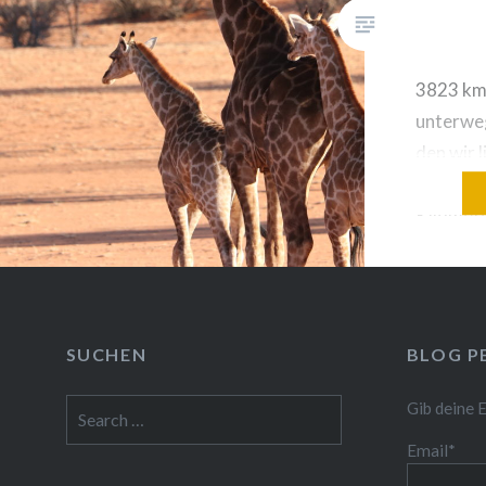
3823 km 
unterweg
den wir 
nannten.
Kilomete
Namibia 
und hat s
Untersch
dass ich
SUCHEN
BLOG P
öfters g
wirklich
Search
Gib deine 
for:
sind. Vo
Email*
afrikani