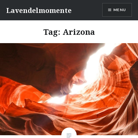
Skip
Lavendelmomente
MENU
to
content
Tag:
Arizona